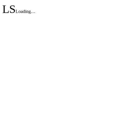
L
S
Loading…